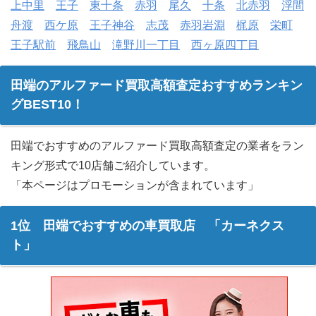
上中里
王子
東十条
赤羽
尾久
十条
北赤羽
浮間
舟渡
西ケ原
王子神谷
志茂
赤羽岩淵
梶原
栄町
王子駅前
飛鳥山
滝野川一丁目
西ヶ原四丁目
田端のアルファード買取高額査定おすすめランキン
グBEST10！
田端でおすすめのアルファード買取高額査定の業者をラン
キング形式で10店舗ご紹介しています。
「本ページはプロモーションが含まれています」
1位 田端でおすすめの車買取店 「カーネクス
ト」