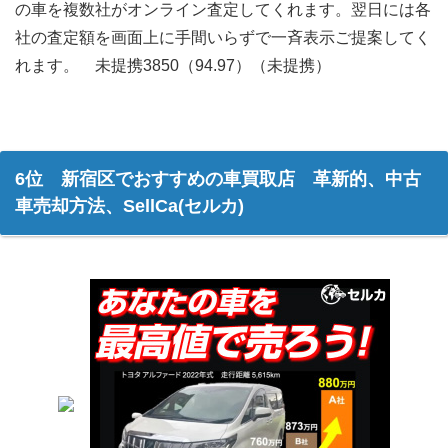
の車を複数社がオンライン査定してくれます。翌日には各
社の査定額を画面上に手間いらずで一斉表示ご提案してく
れます。 未提携3850（94.97）（未提携）
6位 新宿区でおすすめの車買取店 革新的、中古
車売却方法、SellCa(セルカ)