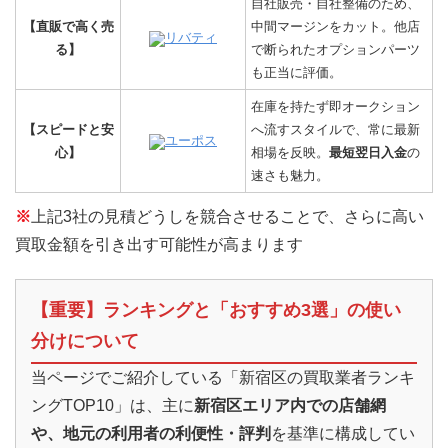
自社販売・自社整備のため、
【直販で高く売
中間マージンをカット。他店
リバティ
る】
で断られたオプションパーツ
も正当に評価。
在庫を持たず即オークション
【スピードと安
へ流すスタイルで、常に最新
ユーポス
心】
相場を反映。
最短翌日入金
の
速さも魅力。
※
上記3社の見積どうしを競合させることで、さらに高い
買取金額を引き出す可能性が高まります
【重要】ランキングと「おすすめ3選」の使い
分けについて
当ページでご紹介している「新宿区の買取業者ランキ
ングTOP10」は、主に
新宿区エリア内での店舗網
や、地元の利用者の利便性・評判
を基準に構成してい