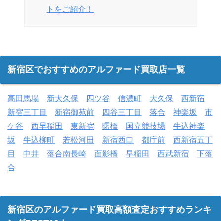
トをご紹介！
新宿区でおすすめのアルファード買取店一覧
高田馬場
新大久保
四ツ谷
信濃町
大久保
西新宿
新宿三丁目
新宿御苑前
四谷三丁目
落合
神楽坂
市
ケ谷
西早稲田
東新宿
曙橋
国立競技場
牛込神楽
坂
牛込柳町
若松河田
新宿西口
都庁前
西新宿五丁
目
中井
落合南長崎
面影橋
早稲田
西武新宿
下落
合
新宿区のアルファード買取高額査定おすすめランキ