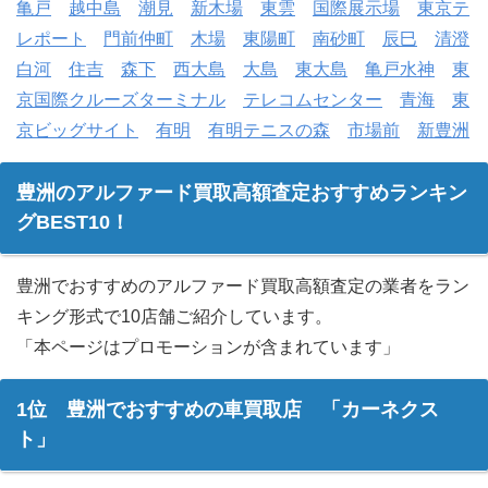
亀戸
越中島
潮見
新木場
東雲
国際展示場
東京テ
レポート
門前仲町
木場
東陽町
南砂町
辰巳
清澄
白河
住吉
森下
西大島
大島
東大島
亀戸水神
東
京国際クルーズターミナル
テレコムセンター
青海
東
京ビッグサイト
有明
有明テニスの森
市場前
新豊洲
豊洲のアルファード買取高額査定おすすめランキン
グBEST10！
豊洲でおすすめのアルファード買取高額査定の業者をラン
キング形式で10店舗ご紹介しています。
「本ページはプロモーションが含まれています」
1位 豊洲でおすすめの車買取店 「カーネクス
ト」