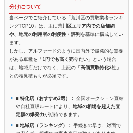
分けについて
当ページでご紹介している「荒川区の買取業者ランキ
ングTOP10」は、主に
荒川区エリア内での店舗網
や、地元の利用者の利便性・評判
を基準に構成してい
ます。
しかし、アルファードのように国内外で爆発的な需要
がある車種を
「1円でも高く売りたい」
という場合
は、地域店だけでなく、上記の
「高価買取特化3社」
との相見積もりが必須です。
■
特化店（おすすめ3選）：
全国オークション直結
や自社直販ルートにより、
地域の相場を超えた査
定額の爆発力
が期待できます。
■
地域店（ランキング）：
手続きの早さ、対面で