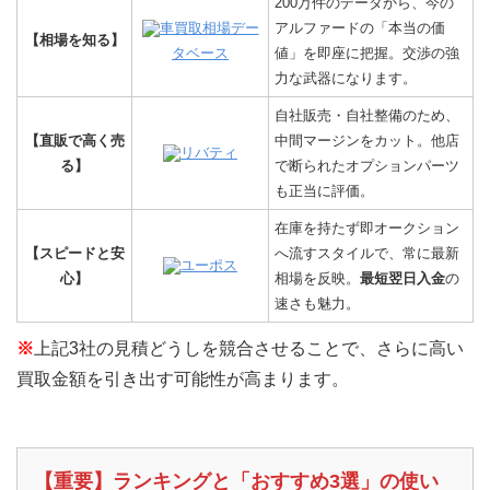
200万件のデータから、今の
車買取相場デー
アルファードの「本当の価
【相場を知る】
タベース
値」を即座に把握。交渉の強
力な武器になります。
自社販売・自社整備のため、
【直販で高く売
中間マージンをカット。他店
リバティ
る】
で断られたオプションパーツ
も正当に評価。
在庫を持たず即オークション
【スピードと安
へ流すスタイルで、常に最新
ユーポス
心】
相場を反映。
最短翌日入金
の
速さも魅力。
※
上記3社の見積どうしを競合させることで、さらに高い
買取金額を引き出す可能性が高まります。
【重要】ランキングと「おすすめ3選」の使い