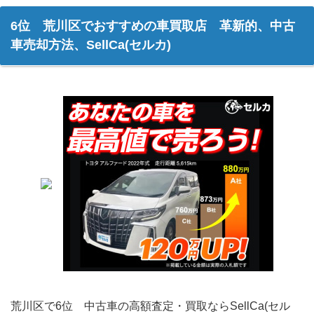
6位 荒川区でおすすめの車買取店 革新的、中古
車売却方法、SellCa(セルカ)
荒川区で6位 中古車の高額査定・買取ならSellCa(セル