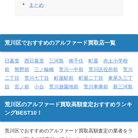
まとめ
荒川区でおすすめのアルファード買取店一覧
日暮里
西日暮里
三河島
南千住
町屋
赤土小学校
前
熊野前
三ノ輪橋
荒川一中前
荒川区役所前
荒川
二丁目
荒川七丁目
町屋駅前
町屋二丁目
東尾久三丁
目
宮ノ前
小台
荒川遊園地前
荒川車庫前
新三河島
荒川区のアルファード買取高額査定おすすめランキ
ングBEST10！
荒川区でおすすめのアルファード買取高額査定の業者をラ