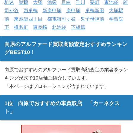
駒込
巣鴨
大塚
池袋
目白
千川
要町
東池袋
雑
司が谷
西巣鴨
新庚申塚
庚申塚
巣鴨新田
大塚駅
前
東池袋四丁目
都電雑司ヶ谷
鬼子母神前
学習院
下
椎名町
東長崎
北池袋
下板橋
向原のアルファード買取高額査定おすすめランキン
グBEST10！
向原でおすすめのアルファード買取高額査定の業者をラン
キング形式で10店舗ご紹介しています。
「本ページはプロモーションが含まれています」
1位 向原でおすすめの車買取店 「カーネクス
ト」