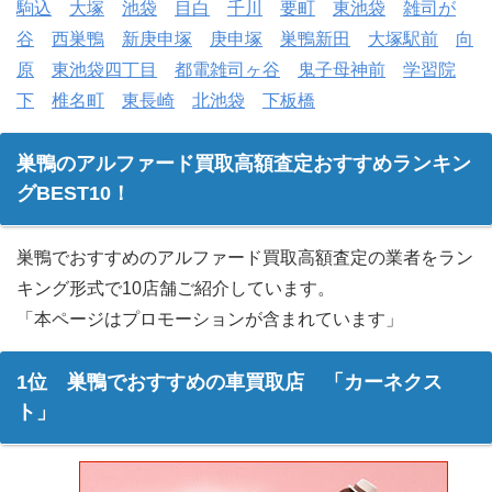
駒込
大塚
池袋
目白
千川
要町
東池袋
雑司が
谷
西巣鴨
新庚申塚
庚申塚
巣鴨新田
大塚駅前
向
原
東池袋四丁目
都電雑司ヶ谷
鬼子母神前
学習院
下
椎名町
東長崎
北池袋
下板橋
巣鴨のアルファード買取高額査定おすすめランキン
グBEST10！
巣鴨でおすすめのアルファード買取高額査定の業者をラン
キング形式で10店舗ご紹介しています。
「本ページはプロモーションが含まれています」
1位 巣鴨でおすすめの車買取店 「カーネクス
ト」